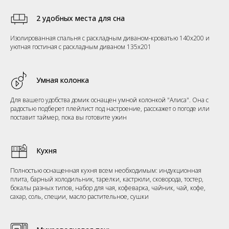
2 удобных места для сна
Изолированная спальня с раскладным диваном-кроватью 140х200 и
уютная гостиная с раскладным диваном 135х201
Умная колонка
Для вашего удобства домик оснащен умной колонкой "Алиса". Она с
радостью подберет плейлист под настроение, расскажет о погоде или
поставит таймер, пока вы готовите ужин
Кухня
Полностью оснащенная кухня всем необходимым: индукционная
плита, барный холодильник, тарелки, кастрюли, сковорода, тостер,
бокалы разных типов, набор для чая, кофеварка, чайник, чай, кофе,
сахар, соль, специи, масло растительное, сушки