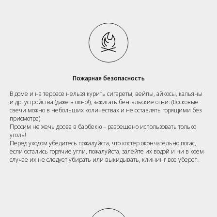
Пожарная безопасность
В доме и на террасе нельзя курить сигареты, вейпы, айкосы, кальяны
и др. устройства (даже в окно!), зажигать бенгальские огни. (Восковые
свечи можно в небольших количествах и не оставлять горящими без
присмотра).
Просим не жечь дрова в барбекю – разрешено использовать только
уголь!
Перед уходом убедитесь пожалуйста, что костёр окончательно погас,
если остались горячие угли, пожалуйста, залейте их водой и ни в коем
случае их не следует убирать или выкидывать, клининг все уберет.