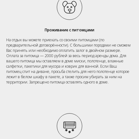
Проживание с питомцами
На отдых вы можете приехать со своими питомцами (по
предварительной договорённости). С большими породами не сможем
Вас принять или необходимо оплатить залог в двойном размере.
Оплата за питомца — 2000 рублей за весь период аренды дома. Для
вашего питомца мы оставляем в доме миски, полотенце, влажные
салфетки, пакетики для мусора и коврик для ванной. Если Ваш
питомец спит на диване, просьба стелить для него полотенце которое
лежит в белом шкафу в пакете, а также просим убирать за ним на
территории. Запрещено питомца оставлять одного в доме.