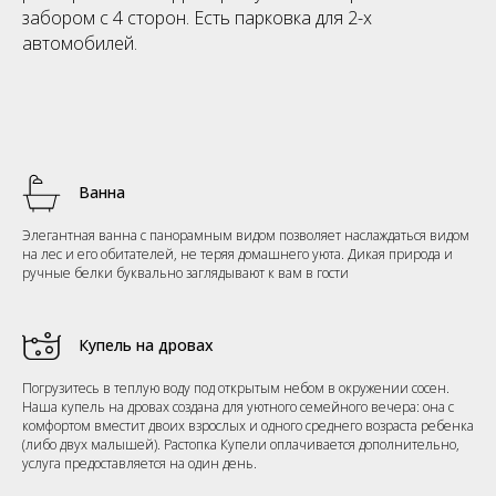
забором с 4 сторон. Есть парковка для 2-х
автомобилей.
Ванна
Элегантная ванна с панорамным видом позволяет наслаждаться видом
на лес и его обитателей, не теряя домашнего уюта. Дикая природа и
ручные белки буквально заглядывают к вам в гости
Купель на дровах
Погрузитесь в теплую воду под открытым небом в окружении сосен.
Наша купель на дровах создана для уютного семейного вечера: она с
комфортом вместит двоих взрослых и одного среднего возраста ребенка
(либо двух малышей). Растопка Купели оплачивается дополнительно,
услуга предоставляется на один день.