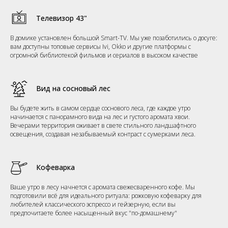
Телевизор 43"
В домике установлен большой Smart-TV. Мы уже позаботились о досуге:
вам доступны топовые сервисы Ivi, Okko и другие платформы с
огромной библиотекой фильмов и сериалов в высоком качестве
Вид на сосновый лес
Вы будете жить в самом сердце соснового леса, где каждое утро
начинается с панорамного вида на лес и густого аромата хвои.
Вечерами территория оживает в свете стильного ландшафтного
освещения, создавая незабываемый контраст с сумерками леса.
Кофеварка
Ваше утро в лесу начнется с аромата свежесваренного кофе. Мы
подготовили всё для идеального ритуала: рожковую кофеварку для
любителей классического эспрессо и гейзерную, если вы
предпочитаете более насыщенный вкус "по-домашнему"