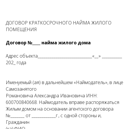
ДОГОВОР КРАТКОСРОЧНОГО НАЙМА ЖИЛОГО
ПОМЕЩЕНИЯ
Договор №____ найма жилого дома
Адрес объекта___________________________«__» __________
202_ года
Именуемый (ая) в дальнейшем «Наймодатель», в лице
Самозанятого
Романовича Александра Ивановича ИНН:
600700840668. Наймодатель вправе распоряжаться
Жилым домом на основании агентского договора
№_______ от ____________г., с одной стороны и,
Гражданин
(ка):ФИО:___________________________________________________